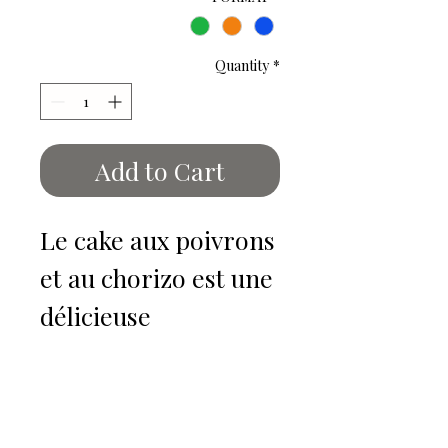
Quantity
*
Add to Cart
Le cake aux poivrons
et au chorizo est une
délicieuse
préparation salée qui
évoque les saveurs
FAQs
ensoleillées et
Delivery and refund