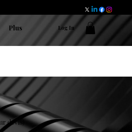
Plus
Log In
ur devis)