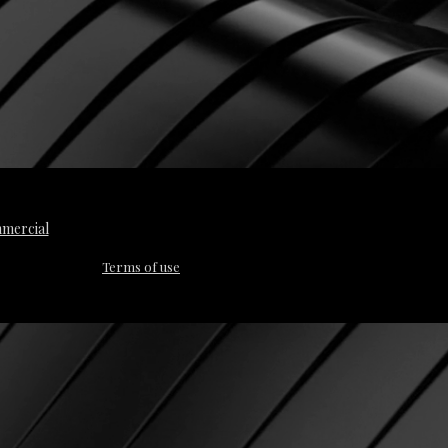
mmercial
Terms of use