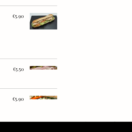
€5.90
€5.50
€5.90