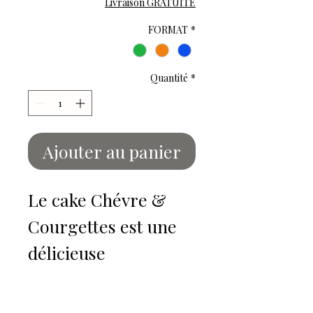
promotionnel
Livraison GRATUITE
FORMAT
*
Quantité
*
Ajouter au panier
Le cake Chévre &
Courgettes est une
délicieuse
préparation salée qui
allie la douceur de la